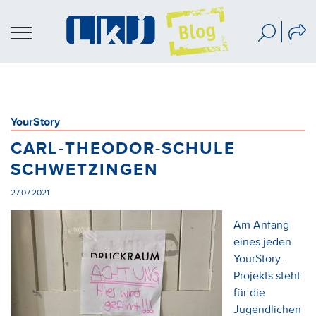
YourStory
CARL-THEODOR-SCHULE
SCHWETZINGEN
27.07.2021
Am Anfang
eines jeden
YourStory-
Projekts steht
für die
Jugendlichen