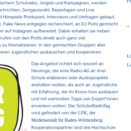
F
sischem Schulradio, Jingels und Kampagnen, werden
chrichten, Songauswahl, Reportagen und Live
d Hörspiele Produziert, Interviews und Umfragen gebaut,
et, Fake News entgegen recherchiert, an DJ Pults gemischt
<
en auf Instagram aufbereitet. Dabei erhalten sie neben
ufen von den Profis direkt auch ganz viel
 zu thematisieren. In den gemischten Gruppen aller
nderen Jugendlichen austauschen und kooperieren.
L
Das Angebot richtet sich sowohl an
La
Neulinge, die eine Radio-AG an ihrer
Schule etablieren oder Audioprojekte
anstoßen wollen, als auch an Jugendliche
mit Erfahrung, die ihr Know-how ausbauen
und mit wertvollen Tipps von Expert*innen
erweitern wollen. Der SchülerRadioTag
wird gefördert von der
LFK, der
.
Medienanstalt für Baden-Württemberg
Kooperationspartner sind die Hochschule