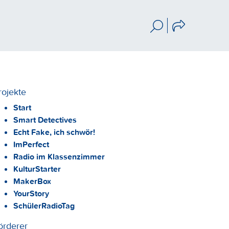
rojekte
Start
Smart Detectives
Echt Fake, ich schwör!
ImPerfect
Radio im Klassenzimmer
KulturStarter
MakerBox
YourStory
SchülerRadioTag
örderer