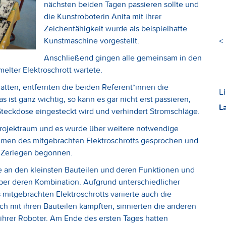
nächsten beiden Tagen passieren sollte und
die Kunstroboterin Anita mit ihrer
Zeichenfähigkeit wurde als beispielhafte
Kunstmaschine vorgestellt.
<
Anschließend gingen alle gemeinsam in den
lter Elektroschrott wartete.
hatten, entfernten die beiden Referent*innen die
L
 ist ganz wichtig, so kann es gar nicht erst passieren,
L
Steckdose eingesteckt wird und verhindert Stromschläge.
Projektraum und es wurde über weitere notwendige
hmen des mitgebrachten Elektroschrotts gesprochen und
m Zerlegen begonnen.
se an den kleinsten Bauteilen und deren Funktionen und
er deren Kombination. Aufgrund unterschiedlicher
itgebrachten Elektroschrotts variierte auch die
h mit ihren Bauteilen kämpften, sinnierten die anderen
 ihrer Roboter. Am Ende des ersten Tages hatten