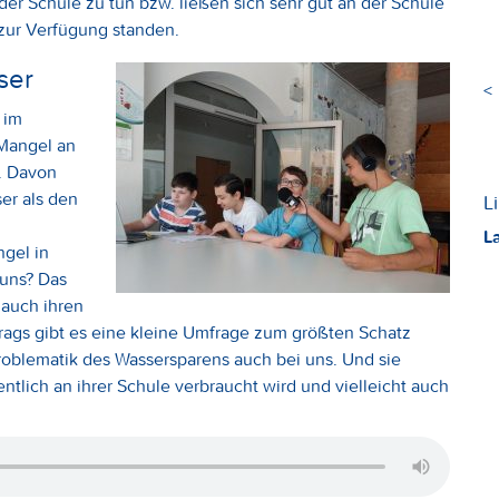
er Schule zu tun bzw. ließen sich sehr gut an der Schule
 zur Verfügung standen.
ser
<
 im
 Mangel an
e. Davon
er als den
L
L
gel in
uns? Das
 auch ihren
trags gibt es eine kleine Umfrage zum größten Schatz
roblematik des Wassersparens auch bei uns. Und sie
entlich an ihrer Schule verbraucht wird und vielleicht auch