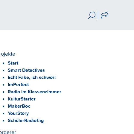
rojekte
Start
Smart Detectives
Echt Fake, ich schwör!
ImPerfect
Radio im Klassenzimmer
KulturStarter
MakerBox
YourStory
SchülerRadioTag
örderer