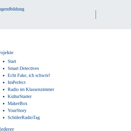
rojekte
Start
Smart Detectives
Echt Fake, ich schwör!
ImPerfect
Radio im Klassenzimmer
KulturStarter
MakerBox
YourStory
SchülerRadioTag
örderer