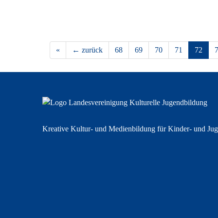
«
← zurück
68
69
70
71
72
Kreative Kultur- und Medienbildung für Kinder- und Jug