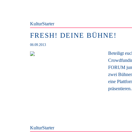
KulturStarter
FRESH! DEINE BÜHNE!
06.09.2013
Beteiligt e
Crowdfunding
FORUM jung
zwei Bühnen
eine Plattfo
präsentiere
KulturStarter