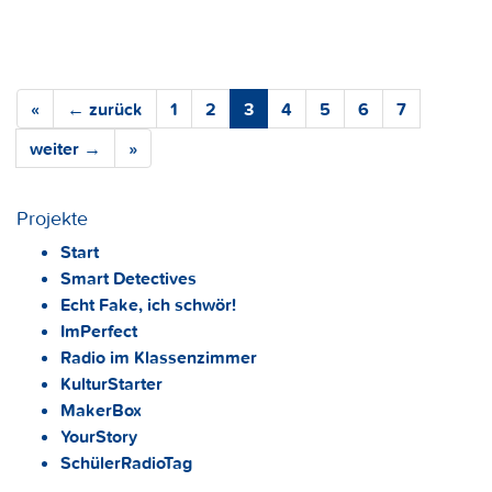
«
← zurück
1
2
3
4
5
6
7
weiter →
»
Projekte
Start
Smart Detectives
Echt Fake, ich schwör!
ImPerfect
Radio im Klassenzimmer
KulturStarter
MakerBox
YourStory
SchülerRadioTag