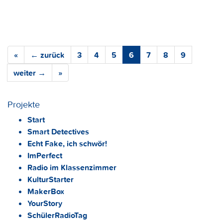
«
← zurück
3
4
5
6
7
8
9
weiter →
»
Projekte
Start
Smart Detectives
Echt Fake, ich schwör!
ImPerfect
Radio im Klassenzimmer
KulturStarter
MakerBox
YourStory
SchülerRadioTag