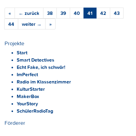
«
← zurück
38
39
40
41
42
43
44
weiter →
»
Projekte
Start
Smart Detectives
Echt Fake, ich schwör!
ImPerfect
Radio im Klassenzimmer
KulturStarter
MakerBox
YourStory
SchülerRadioTag
Förderer