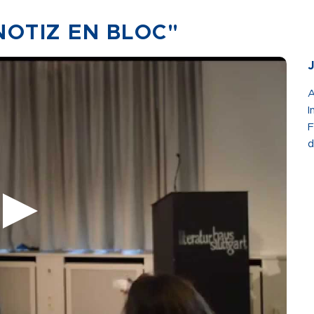
NOTIZ EN BLOC"
A
I
F
d