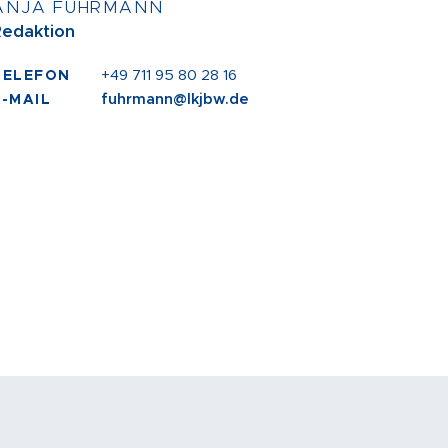
ANJA FUHRMANN
Redaktion
+49 711 95 80 28 16
TELEFON
fuhrmann
@lkjbw.de
E-MAIL