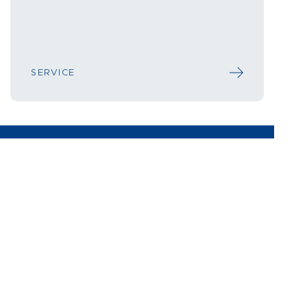
SERVICE
Kreative Kultur- und Medienbildung für Kinder
und Jugendliche.
SERVICE